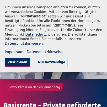
Login
Daniel Dannenberg
Um Ihnen unsere Homepage anbieten zu können, nutzen
wir verschiedene Cookies. Mit der von Ihnen getätigten
Auswahl "
Nur notwendige
" setzen wir nur essentielle
benötigte Cookies. Um alle Funktionen der Homepage zu
nutzen, klicken Sie bitte auf "
Zustimmen
". Diese
Einwilligung können Sie jederzeit für die Zukunft über den
Gute Gründe
Tarife & Leistungen
Wissenswertes
Beratung & 
Menüpunkt
Datenschutz
widerrufen. Die vollständigen
Informationen finden Sie ebenfalls in unseren
Datenschutzhinweisen
.
Impressum
-
Datenschutzhinweise
Zustimmen
Nur notwendige
Bezirksdirektion Daniel Dannenberg
Basisrente – Private geförderte