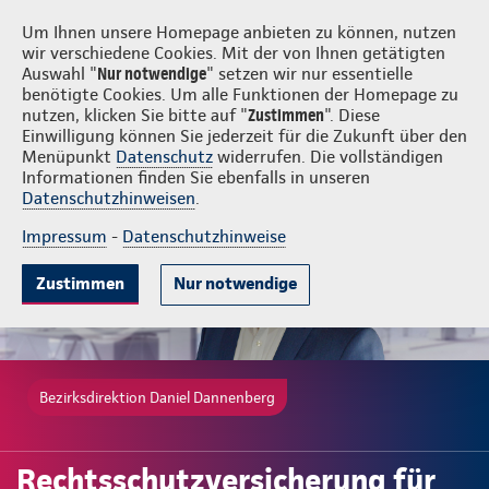
Login
Daniel Dannenberg
Um Ihnen unsere Homepage anbieten zu können, nutzen
wir verschiedene Cookies. Mit der von Ihnen getätigten
Auswahl "
Nur notwendige
" setzen wir nur essentielle
benötigte Cookies. Um alle Funktionen der Homepage zu
nutzen, klicken Sie bitte auf "
Zustimmen
". Diese
Einwilligung können Sie jederzeit für die Zukunft über den
Gute Gründe
Tarife & Leistungen
Wissenswertes
Beratung & 
Menüpunkt
Datenschutz
widerrufen. Die vollständigen
Informationen finden Sie ebenfalls in unseren
Datenschutzhinweisen
.
Impressum
-
Datenschutzhinweise
Zustimmen
Nur notwendige
Bezirksdirektion Daniel Dannenberg
Rechtsschutzversicherung für