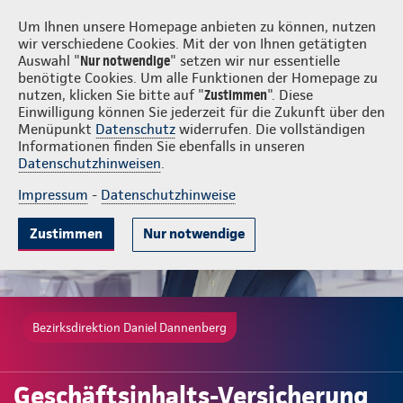
Login
Daniel Dannenberg
Um Ihnen unsere Homepage anbieten zu können, nutzen
wir verschiedene Cookies. Mit der von Ihnen getätigten
Auswahl "
Nur notwendige
" setzen wir nur essentielle
benötigte Cookies. Um alle Funktionen der Homepage zu
nutzen, klicken Sie bitte auf "
Zustimmen
". Diese
Einwilligung können Sie jederzeit für die Zukunft über den
Gute Gründe
Tarife & Leistungen
Wissenswertes
Beratung & 
Menüpunkt
Datenschutz
widerrufen. Die vollständigen
Informationen finden Sie ebenfalls in unseren
Datenschutzhinweisen
.
Impressum
-
Datenschutzhinweise
Zustimmen
Nur notwendige
Bezirksdirektion Daniel Dannenberg
Geschäftsinhalts-Versicherung