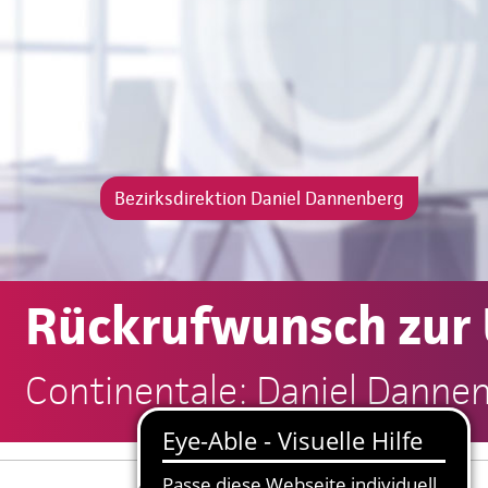
Bezirksdirektion Daniel Dannenberg
Rückrufwunsch zur
Continentale: Daniel Danne