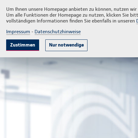
Privatkunden
Firme
Daniel Dannenberg
Um Ihnen unsere Homepage anbieten zu können, nutzen wir v
Um alle Funktionen der Homepage zu nutzen, klicken Sie bitt
vollständigen Informationen finden Sie ebenfalls in unseren
Impressum
-
Datenschutzhinweise
Krankenversicherung
Lebensversicherung
Sach
Zustimmen
Nur notwendige
Bezirksdirektion Daniel Dannenberg
Firmenkunden
U