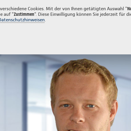
nkunden
erschiedene Cookies. Mit der von Ihnen getätigten Auswahl "
N
e auf "
Zustimmen
". Diese Einwilligung können Sie jederzeit für
Datenschutzhinweisen
.
- und Unfallversicherung
Ihre Agentur
nternehmensabsicherung
Kontakt Unternehmensabsicherung