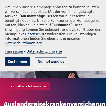
Login
Dennis Last
Um Ihnen unsere Homepage anbieten zu können, nutzen
wir verschiedene Cookies. Mit der von Ihnen getätigten
Auswahl "
Nur notwendige
" setzen wir nur essentielle
benötigte Cookies. Um alle Funktionen der Homepage zu
nutzen, klicken Sie bitte auf "
Zustimmen
". Diese
Einwilligung können Sie jederzeit für die Zukunft über den
Gute Gründe
Tarife & Leistungen
Wissenswertes
Beratung & 
Menüpunkt
Datenschutz
widerrufen. Die vollständigen
Informationen finden Sie ebenfalls in unseren
Datenschutzhinweisen
.
Impressum
-
Datenschutzhinweise
Zustimmen
Nur notwendige
Geschäftsstelle Dennis Last
Auslandsreisekrankenversicheru