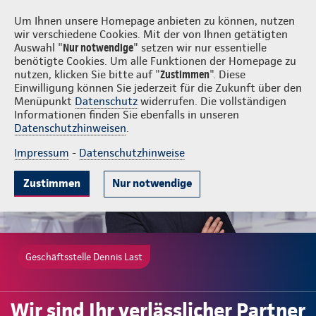
Login
Dennis Last
Um Ihnen unsere Homepage anbieten zu können, nutzen
wir verschiedene Cookies. Mit der von Ihnen getätigten
Auswahl "
Nur notwendige
" setzen wir nur essentielle
benötigte Cookies. Um alle Funktionen der Homepage zu
nutzen, klicken Sie bitte auf "
Zustimmen
". Diese
Einwilligung können Sie jederzeit für die Zukunft über den
Beliebte Produkte
Weitere Angebote
Beratung & Angebot
Menüpunkt
Datenschutz
widerrufen. Die vollständigen
Informationen finden Sie ebenfalls in unseren
Datenschutzhinweisen
.
Impressum
-
Datenschutzhinweise
Zustimmen
Nur notwendige
Geschäftsstelle Dennis Last
Wir sind Ihr verlässlicher Partner