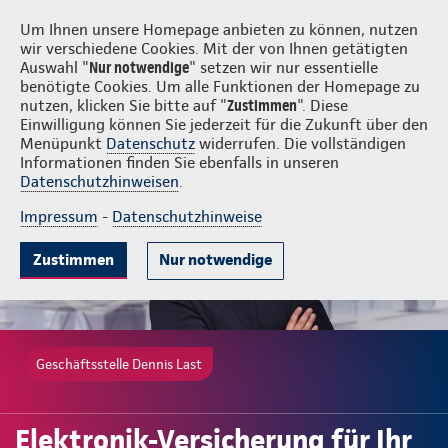
Login
Dennis Last
Um Ihnen unsere Homepage anbieten zu können, nutzen
wir verschiedene Cookies. Mit der von Ihnen getätigten
Auswahl "
Nur notwendige
" setzen wir nur essentielle
benötigte Cookies. Um alle Funktionen der Homepage zu
nutzen, klicken Sie bitte auf "
Zustimmen
". Diese
Einwilligung können Sie jederzeit für die Zukunft über den
Gute Gründe
Tarife & Leistungen
Wissenswertes
Beratung & 
Menüpunkt
Datenschutz
widerrufen. Die vollständigen
Informationen finden Sie ebenfalls in unseren
Datenschutzhinweisen
.
Impressum
-
Datenschutzhinweise
Zustimmen
Nur notwendige
Geschäftsstelle Dennis Last
Elektronik-Versicherung für Ihr