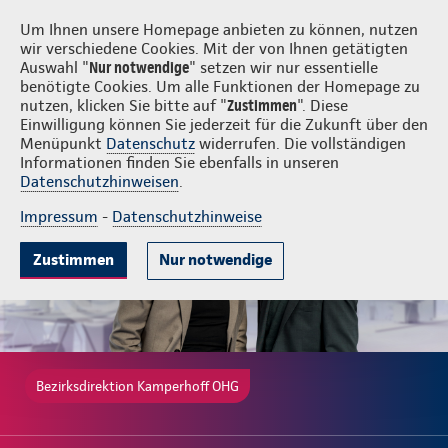
Login
Kamperhoff OHG
Um Ihnen unsere Homepage anbieten zu können, nutzen
wir verschiedene Cookies. Mit der von Ihnen getätigten
Auswahl "
Nur notwendige
" setzen wir nur essentielle
benötigte Cookies. Um alle Funktionen der Homepage zu
nutzen, klicken Sie bitte auf "
Zustimmen
". Diese
Einwilligung können Sie jederzeit für die Zukunft über den
Gute Gründe
Tarife & Leistungen
Wissenswertes
Beratung & 
Menüpunkt
Datenschutz
widerrufen. Die vollständigen
Informationen finden Sie ebenfalls in unseren
Datenschutzhinweisen
.
Impressum
-
Datenschutzhinweise
Zustimmen
Nur notwendige
Bezirksdirektion Kamperhoff OHG