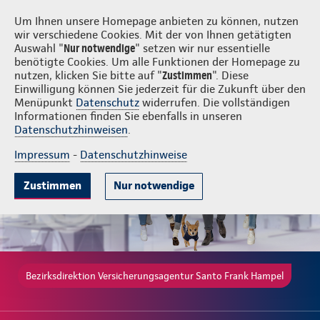
Login
Versicherungsagentur Santo Frank Hampel
Um Ihnen unsere Homepage anbieten zu können, nutzen
wir verschiedene Cookies. Mit der von Ihnen getätigten
Auswahl "
Nur notwendige
" setzen wir nur essentielle
benötigte Cookies. Um alle Funktionen der Homepage zu
nutzen, klicken Sie bitte auf "
Zustimmen
". Diese
Einwilligung können Sie jederzeit für die Zukunft über den
Gute Gründe
Leistungen
Wissenswertes
Beratung & Angebot
Menüpunkt
Datenschutz
widerrufen. Die vollständigen
Informationen finden Sie ebenfalls in unseren
Datenschutzhinweisen
.
Impressum
-
Datenschutzhinweise
Zustimmen
Nur notwendige
Bezirksdirektion Versicherungsagentur Santo Frank Hampel