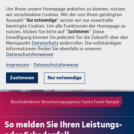
Login
Versicherungsagentur Santo Frank Hampel
Um Ihnen unsere Homepage anbieten zu können, nutzen
wir verschiedene Cookies. Mit der von Ihnen getätigten
Auswahl "
Nur notwendige
" setzen wir nur essentielle
benötigte Cookies. Um alle Funktionen der Homepage zu
nutzen, klicken Sie bitte auf "
Zustimmen
". Diese
Einwilligung können Sie jederzeit für die Zukunft über den
Menüpunkt
Datenschutz
widerrufen. Die vollständigen
Informationen finden Sie ebenfalls in unseren
Datenschutzhinweisen
.
Impressum
-
Datenschutzhinweise
Zustimmen
Nur notwendige
Bezirksdirektion Versicherungsagentur Santo Frank Hampel
So melden Sie Ihren Leistungs-