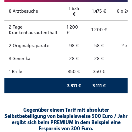
1.635
8 Arztbesuche
1.475 €
8 x 20 
€
2 Tage
1.200
1.200 €
Krankenhausaufenthalt
€
2 Originalpräparate
98 €
58 €
2 x 
3 Generika
28 €
28 €
1 Brille
350 €
350 €
3.311 €
3.111 €
Gegenüber einem Tarif mit absoluter
Selbstbeteiligung von beispielsweise 500 Euro / Jahr
ergibt sich beim PREMIUM in dem Beispiel eine
Ersparnis von 300 Euro.