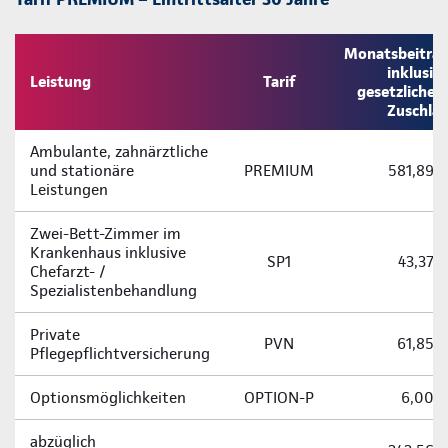
Monatsbeitra
inklusiv
Leistung
Tarif
gesetzliche
Zuschla
Ambulante, zahnärztliche
und stationäre
PREMIUM
581,89 
Leistungen
Zwei-­Bett-­Zimmer im
Krankenhaus inklusive
SP1
43,37 
Chefarzt- /
Spezialistenbehandlung
Private
PVN
61,85 
Pflegepflichtversicherung
Optionsmöglichkeiten
OPTION-P
6,00 
abzüglich