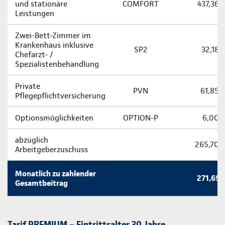
und stationäre
COMFORT
437,36 
Leistungen
Zwei-­Bett-­Zimmer im
Krankenhaus inklusive
SP2
32,18 
Chefarzt- /
Spezialistenbehandlung
Private
PVN
61,85 
Pflegepflichtversicherung
Optionsmöglichkeiten
OPTION-P
6,00 
abzüglich
265,70 
Arbeitgeberzuschuss
Monatlich zu zahlender
271,69 
Gesamtbeitrag
Tarif PREMIUM – Eintrittsalter 30 Jahre