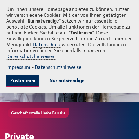
Login
Heike Bauske
Um Ihnen unsere Homepage anbieten zu können, nutzen
wir verschiedene Cookies. Mit der von Ihnen getätigten
Auswahl "
Nur notwendige
" setzen wir nur essentielle
benötigte Cookies. Um alle Funktionen der Homepage zu
nutzen, klicken Sie bitte auf "
Zustimmen
". Diese
Einwilligung können Sie jederzeit für die Zukunft über den
Gute Gründe
Tarife & Leistungen
Wissenswertes
Beratung & 
Menüpunkt
Datenschutz
widerrufen. Die vollständigen
Informationen finden Sie ebenfalls in unseren
Datenschutzhinweisen
.
Impressum
-
Datenschutzhinweise
Zustimmen
Nur notwendige
Geschäftsstelle Heike Bauske
Private