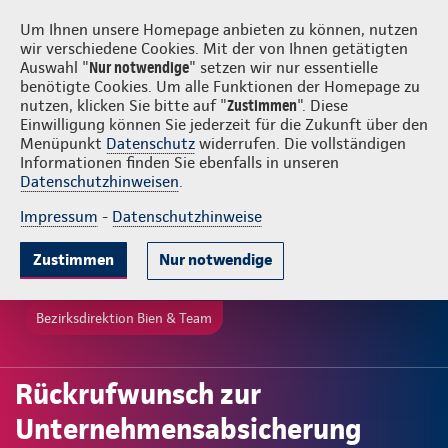
Login
Bien & Team
Um Ihnen unsere Homepage anbieten zu können, nutzen
wir verschiedene Cookies. Mit der von Ihnen getätigten
Auswahl "
Nur notwendige
" setzen wir nur essentielle
benötigte Cookies. Um alle Funktionen der Homepage zu
nutzen, klicken Sie bitte auf "
Zustimmen
". Diese
Einwilligung können Sie jederzeit für die Zukunft über den
Menüpunkt
Datenschutz
widerrufen. Die vollständigen
Informationen finden Sie ebenfalls in unseren
Datenschutzhinweisen
.
Impressum
-
Datenschutzhinweise
Zustimmen
Nur notwendige
Bezirksdirektion Bien & Team
Rückrufwunsch zur
Unternehmensabsicherung