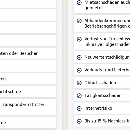
Mietsachschäden auch 
gemietet
Abhandenkommen und 
Betriebsangehörigen 
Verlust von Türschlüs
inklusive Folgeschäde
ten oder Besucher
Neuwertentschädigun
Verkaufs- und Liefer
eit
Obhutsschäden
lichtschutz
Tätigkeitsschäden
 Transpondern Dritter
Internetrisiko
Bis zu 15 % Nachlass b
atz