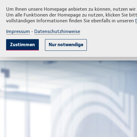
Privatkunden
Firmenkunde
Bien & Team
Um Ihnen unsere Homepage anbieten zu können, nutzen wir v
Um alle Funktionen der Homepage zu nutzen, klicken Sie bitt
vollständigen Informationen finden Sie ebenfalls in unseren
Impressum
-
Datenschutzhinweise
Krankenversicherung
Lebensversicherung
Sach
Zustimmen
Nur notwendige
Gute Gründe
Tarife & Leistungen
Wissenswer