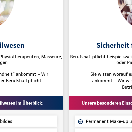
eilwesen
Sicherheit 
, Physiotherapeuten, Masseure,
Berufshaftpflicht beispielswei
ogen
oder Pi
undheit“ ankommt – Wir
Sie wissen worauf 
er Berufshaftpflicht
ankommt – Wir wiss
Betr
ilwesen im Überblick:
Unsere besonderen Einsch
bildes
Permanent Make-up un