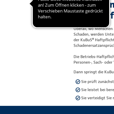
Gute Grün
Berufshaf
Überall, wo Menschen a
Schaden, werden Unter
der KuBuS® Haftpflicht
Schadenersatzansprüc
Die Betriebs-Haftpflic
Personen-, Sach- ode
Dann springt die KuBuS
Sie prüft zunächst
Sie leistet bei be
Sie verteidigt Sie