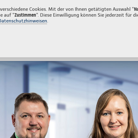
n
erschiedene Cookies. Mit der von Ihnen getätigten Auswahl "
N
e auf "
Zustimmen
". Diese Einwilligung können Sie jederzeit für
Datenschutzhinweisen
.
- und Unfallversicherung
Ihre Agentur
tes
Beratung & Angebot