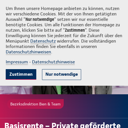
Login
Bien & Team
Um Ihnen unsere Homepage anbieten zu können, nutzen
wir verschiedene Cookies. Mit der von Ihnen getätigten
Auswahl "
Nur notwendige
" setzen wir nur essentielle
benötigte Cookies. Um alle Funktionen der Homepage zu
nutzen, klicken Sie bitte auf "
Zustimmen
". Diese
Einwilligung können Sie jederzeit für die Zukunft über den
Gute Gründe
Tarife & Leistungen
Wissenswertes
Beratung & 
Menüpunkt
Datenschutz
widerrufen. Die vollständigen
Informationen finden Sie ebenfalls in unseren
Datenschutzhinweisen
.
Impressum
-
Datenschutzhinweise
Zustimmen
Nur notwendige
Bezirksdirektion Bien & Team
Basisrente – Private geförderte