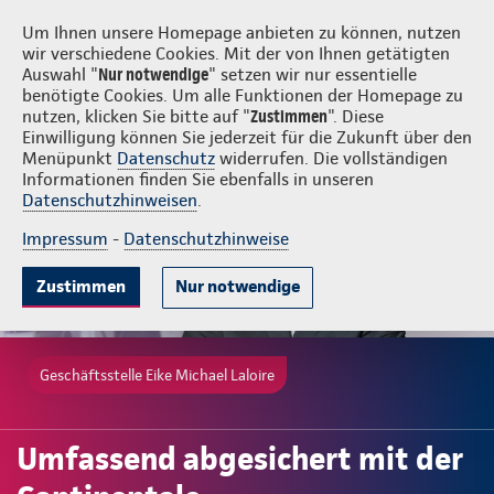
Login
Eike Michael Laloire
Um Ihnen unsere Homepage anbieten zu können, nutzen
wir verschiedene Cookies. Mit der von Ihnen getätigten
Auswahl "
Nur notwendige
" setzen wir nur essentielle
benötigte Cookies. Um alle Funktionen der Homepage zu
nutzen, klicken Sie bitte auf "
Zustimmen
". Diese
Einwilligung können Sie jederzeit für die Zukunft über den
Menüpunkt
Datenschutz
widerrufen. Die vollständigen
Informationen finden Sie ebenfalls in unseren
Datenschutzhinweisen
.
Impressum
-
Datenschutzhinweise
Zustimmen
Nur notwendige
Geschäftsstelle Eike Michael Laloire
Umfassend abgesichert mit der