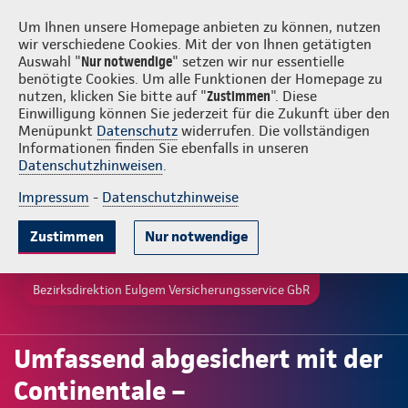
Login
Eulgem Versicherungsservice GbR
Um Ihnen unsere Homepage anbieten zu können, nutzen
wir verschiedene Cookies. Mit der von Ihnen getätigten
Auswahl "
Nur notwendige
" setzen wir nur essentielle
benötigte Cookies. Um alle Funktionen der Homepage zu
nutzen, klicken Sie bitte auf "
Zustimmen
". Diese
Einwilligung können Sie jederzeit für die Zukunft über den
Menüpunkt
Datenschutz
widerrufen. Die vollständigen
Informationen finden Sie ebenfalls in unseren
Datenschutzhinweisen
.
Impressum
-
Datenschutzhinweise
Zustimmen
Nur notwendige
Bezirksdirektion Eulgem Versicherungsservice GbR
Umfassend abgesichert mit der
Continentale –