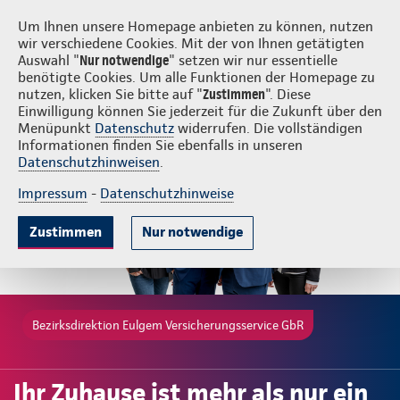
Login
Eulgem Versicherungsservice GbR
Um Ihnen unsere Homepage anbieten zu können, nutzen
wir verschiedene Cookies. Mit der von Ihnen getätigten
Auswahl "
Nur notwendige
" setzen wir nur essentielle
benötigte Cookies. Um alle Funktionen der Homepage zu
nutzen, klicken Sie bitte auf "
Zustimmen
". Diese
Einwilligung können Sie jederzeit für die Zukunft über den
Gute Gründe
Tarife & Leistungen
Wissenswertes
Beratung & 
Menüpunkt
Datenschutz
widerrufen. Die vollständigen
Informationen finden Sie ebenfalls in unseren
Datenschutzhinweisen
.
Impressum
-
Datenschutzhinweise
Zustimmen
Nur notwendige
Bezirksdirektion Eulgem Versicherungsservice GbR
Ihr Zuhause ist mehr als nur ein