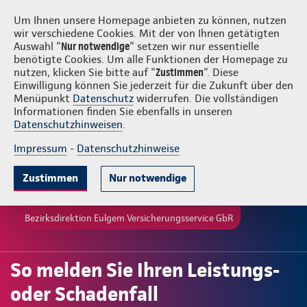
Login
Eulgem Versicherungsservice GbR
Um Ihnen unsere Homepage anbieten zu können, nutzen
wir verschiedene Cookies. Mit der von Ihnen getätigten
Auswahl "
Nur notwendige
" setzen wir nur essentielle
benötigte Cookies. Um alle Funktionen der Homepage zu
nutzen, klicken Sie bitte auf "
Zustimmen
". Diese
Einwilligung können Sie jederzeit für die Zukunft über den
Menüpunkt
Datenschutz
widerrufen. Die vollständigen
Informationen finden Sie ebenfalls in unseren
Datenschutzhinweisen
.
Impressum
-
Datenschutzhinweise
Zustimmen
Nur notwendige
Bezirksdirektion Eulgem Versicherungsservice GbR
So melden Sie Ihren Leistungs-
oder Schadenfall