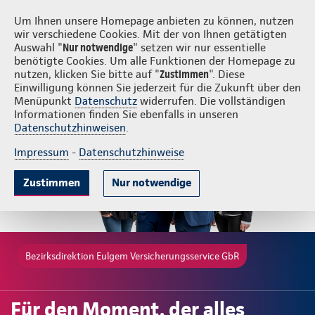
Login
Eulgem Versicherungsservice GbR
Um Ihnen unsere Homepage anbieten zu können, nutzen
wir verschiedene Cookies. Mit der von Ihnen getätigten
Auswahl "
Nur notwendige
" setzen wir nur essentielle
benötigte Cookies. Um alle Funktionen der Homepage zu
nutzen, klicken Sie bitte auf "
Zustimmen
". Diese
Einwilligung können Sie jederzeit für die Zukunft über den
Gute Gründe
Tarife & Leistungen
Wissenswertes
Menüpunkt
Datenschutz
widerrufen. Die vollständigen
Informationen finden Sie ebenfalls in unseren
Datenschutzhinweisen
.
Impressum
-
Datenschutzhinweise
Zustimmen
Nur notwendige
Bezirksdirektion Eulgem Versicherungsservice GbR
Für den Moment, der alles