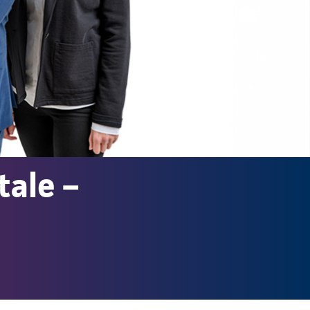
tale –