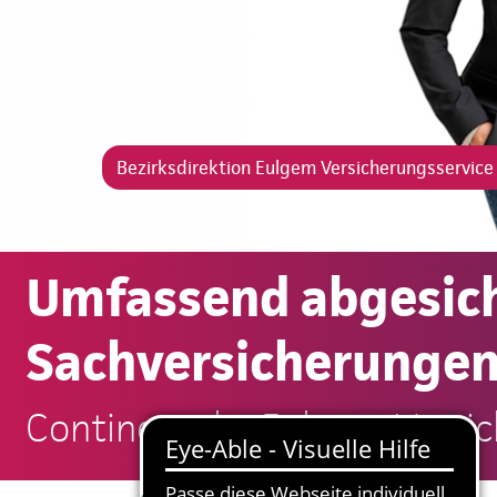
Bezirksdirektion Eulgem Versicherungsservic
Umfassend abgesich
Sachversicherungen
Continentale: Eulgem Versi