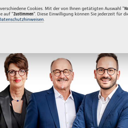
tkunden
Firmenkunden
erschiedene Cookies. Mit der von Ihnen getätigten Auswahl "
N
e auf "
Zustimmen
". Diese Einwilligung können Sie jederzeit für
Datenschutzhinweisen
.
- und Unfallversicherung
Ihre Agentur