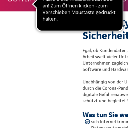
KuBuS® Cy
Sicherhei
Egal, ob Kundendaten,
Arbeitswelt vieler Unte
Unternehmen zugleich a
Software und Hardware
Unabhängig von der Um
durch die Corona-Pande
digitale Gefahrenabweh
schützt und begleitet 
Was tun Sie w
sich Internetkrim
Datenschutzvorfal