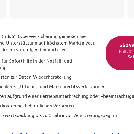
 KuBuS® Cyber-Versicherung genießen Sie
und Unterstützung auf höchstem Marktniveau.
ab 249
anderem von folgenden Vorteilen:
KuBuS® 
Sel
ür Soforthilfe in der Notfall- und
ung
sten zur Daten-Wiederherstellung
lichkeits-, Urheber- und Markenrechtsverletzungen
ten aufgrund einer Betriebsunterbrechung oder –beeinträchtig
kosten bei behördlichen Verfahren
ückwärtsdeckung bis zu 5 Jahre vor Versicherungsbeginn