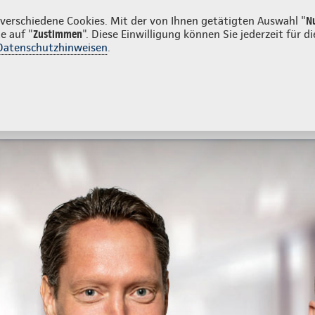
kunden
erschiedene Cookies. Mit der von Ihnen getätigten Auswahl "
N
e auf "
Zustimmen
". Diese Einwilligung können Sie jederzeit für
Datenschutzhinweisen
.
- und Unfallversicherung
Ihre Agentur
tes
Beratung & Angebot