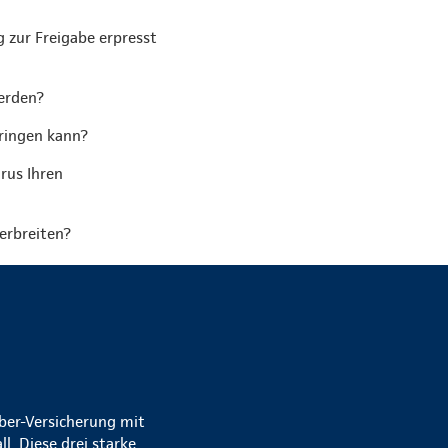
 zur Freigabe erpresst
erden?
bringen kann?
rus Ihren
erbreiten?
yber-Versicherung mit
. Diese drei starke