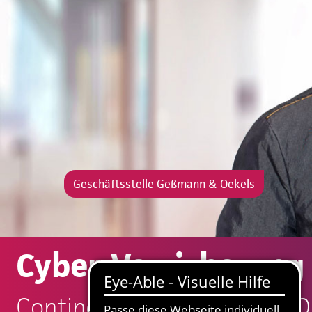
Geschäftsstelle Geßmann & Oekels
Cyber-Versicherung 
Continentale: Geßmann & O