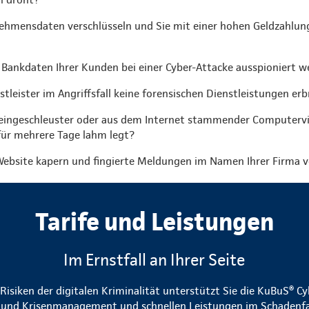
ehmensdaten verschlüsseln und Sie mit einer hohen Geldzahlung
 Bankdaten Ihrer Kunden bei einer Cyber-Attacke ausspioniert w
nstleister im Angriffsfall keine forensischen Dienstleistungen er
 eingeschleuster oder aus dem Internet stammender Computervi
für mehrere Tage lahm legt?
ebsite kapern und fingierte Meldungen im Namen Ihrer Firma v
Tarife und Leistungen
Im Ernstfall an Ihrer Seite
isiken der digitalen Kriminalität unterstützt Sie die KuBuS® C
- und Krisenmanagement und schnellen Leistungen im Schadenfall