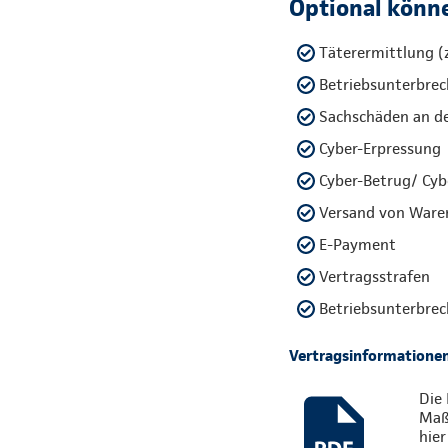
Optional könne
Täterermittlung (z
Betriebsunterbrech
Sachschäden an d
Cyber-Erpressung
Cyber-Betrug/ Cyb
Versand von Ware
E-Payment
Vertragsstrafen
Betriebsunterbrec
Vertragsinformatione
Die 
Maßg
hier