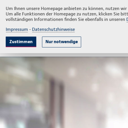
Privatkunden
Firmen
Geßmann & Oekels
Um Ihnen unsere Homepage anbieten zu können, nutzen wir v
Um alle Funktionen der Homepage zu nutzen, klicken Sie bitt
vollständigen Informationen finden Sie ebenfalls in unseren
Impressum
-
Datenschutzhinweise
Krankenversicherung
Lebensversicherung
Sach
Zustimmen
Nur notwendige
Gute Gründe
Tarife & Leistungen
Wissenswer