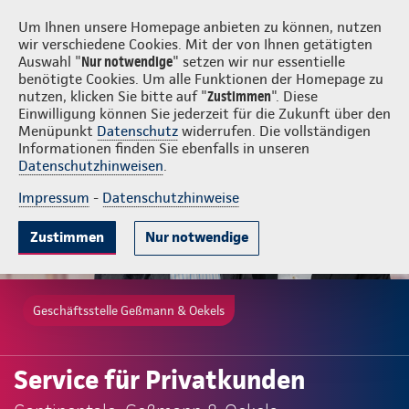
Login
Geßmann & Oekels
Um Ihnen unsere Homepage anbieten zu können, nutzen
wir verschiedene Cookies. Mit der von Ihnen getätigten
Auswahl "
Nur notwendige
" setzen wir nur essentielle
benötigte Cookies. Um alle Funktionen der Homepage zu
nutzen, klicken Sie bitte auf "
Zustimmen
". Diese
Einwilligung können Sie jederzeit für die Zukunft über den
Menüpunkt
Datenschutz
widerrufen. Die vollständigen
Informationen finden Sie ebenfalls in unseren
Datenschutzhinweisen
.
Impressum
-
Datenschutzhinweise
Zustimmen
Nur notwendige
Geschäftsstelle Geßmann & Oekels
Service für Privatkunden