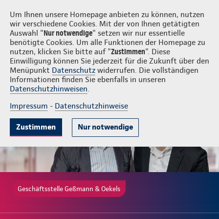
Login
Geßmann & Oekels
Um Ihnen unsere Homepage anbieten zu können, nutzen
wir verschiedene Cookies. Mit der von Ihnen getätigten
Auswahl "
Nur notwendige
" setzen wir nur essentielle
benötigte Cookies. Um alle Funktionen der Homepage zu
nutzen, klicken Sie bitte auf "
Zustimmen
". Diese
Einwilligung können Sie jederzeit für die Zukunft über den
Gute Gründe
Tarife & Leistungen
Wissenwertes
Beratung & A
Menüpunkt
Datenschutz
widerrufen. Die vollständigen
Informationen finden Sie ebenfalls in unseren
Datenschutzhinweisen
.
Impressum
-
Datenschutzhinweise
Zustimmen
Nur notwendige
Geschäftsstelle Geßmann & Oekels