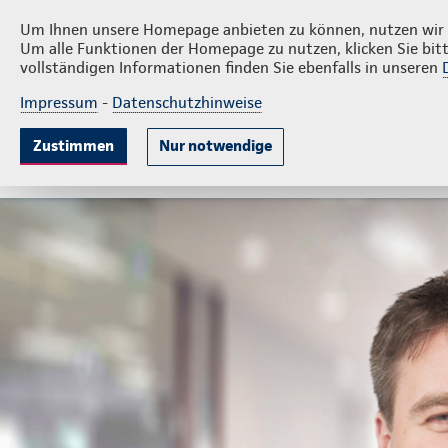
Privatkunden
Firmen
Karsten Lange e.K.
Um Ihnen unsere Homepage anbieten zu können, nutzen wir v
Um alle Funktionen der Homepage zu nutzen, klicken Sie bitt
vollständigen Informationen finden Sie ebenfalls in unseren
Impressum
-
Datenschutzhinweise
Krankenversicherung
Lebensversicherung
Sach
Zustimmen
Nur notwendige
Gute Gründe
Tarife & Leistungen
Wissenswer