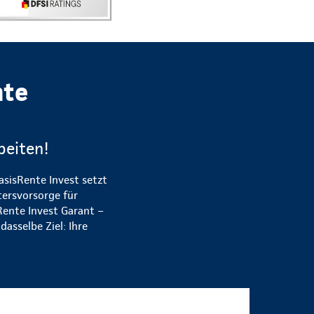
nte
beiten!
asisRente Invest setzt
tersvorsorge für
Rente Invest Garant –
asselbe Ziel: Ihre