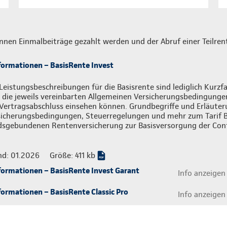
nnen Einmalbeiträge gezahlt werden und der Abruf einer Teilrent
formationen – BasisRente Invest
Leistungsbeschreibungen für die Basisrente sind lediglich Kur
 die jeweils vereinbarten Allgemeinen Versicherungsbedingungen,
Vertragsabschluss einsehen können. Grundbegriffe und Erläuter
sicherungsbedingungen, Steuerregelungen und mehr zum Tarif B
dsgebundenen Rentenversicherung zur Basisversorgung der Cont
nd: 01.2026
Größe: 411 kb
formationen – BasisRente Invest Garant
Info anzeigen
ormationen – BasisRente Classic Pro
Info anzeigen