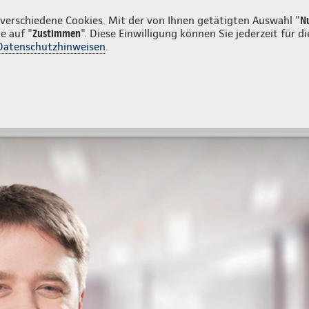
kunden
erschiedene Cookies. Mit der von Ihnen getätigten Auswahl "
N
e auf "
Zustimmen
". Diese Einwilligung können Sie jederzeit für
Datenschutzhinweisen
.
- und Unfallversicherung
Ihre Agentur
tes
Beratung & Angebot