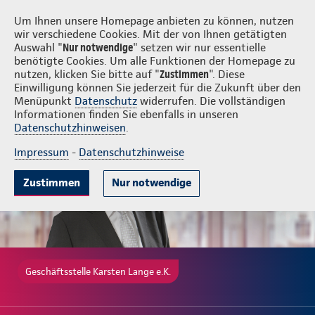
Login
Karsten Lange e.K.
Um Ihnen unsere Homepage anbieten zu können, nutzen
wir verschiedene Cookies. Mit der von Ihnen getätigten
Auswahl "
Nur notwendige
" setzen wir nur essentielle
benötigte Cookies. Um alle Funktionen der Homepage zu
nutzen, klicken Sie bitte auf "
Zustimmen
". Diese
Einwilligung können Sie jederzeit für die Zukunft über den
Gute Gründe
Tarife & Leistungen
Wissenswertes
Beratung & 
Menüpunkt
Datenschutz
widerrufen. Die vollständigen
Informationen finden Sie ebenfalls in unseren
Datenschutzhinweisen
.
Impressum
-
Datenschutzhinweise
Zustimmen
Nur notwendige
Geschäftsstelle Karsten Lange e.K.