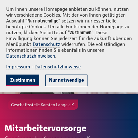
Login
Karsten Lange e.K.
Um Ihnen unsere Homepage anbieten zu können, nutzen
wir verschiedene Cookies. Mit der von Ihnen getätigten
Auswahl "
Nur notwendige
" setzen wir nur essentielle
benötigte Cookies. Um alle Funktionen der Homepage zu
nutzen, klicken Sie bitte auf "
Zustimmen
". Diese
Einwilligung können Sie jederzeit für die Zukunft über den
Menüpunkt
Datenschutz
widerrufen. Die vollständigen
Informationen finden Sie ebenfalls in unseren
Datenschutzhinweisen
.
Impressum
-
Datenschutzhinweise
Zustimmen
Nur notwendige
Geschäftsstelle Karsten Lange e.K.
Mitarbeitervorsorge