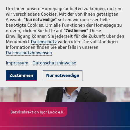
Login
Igor Lucic e.K.
Um Ihnen unsere Homepage anbieten zu können, nutzen
wir verschiedene Cookies. Mit der von Ihnen getätigten
Auswahl "
Nur notwendige
" setzen wir nur essentielle
benötigte Cookies. Um alle Funktionen der Homepage zu
nutzen, klicken Sie bitte auf "
Zustimmen
". Diese
Einwilligung können Sie jederzeit für die Zukunft über den
Gute Gründe
Tarife & Leistungen
Wissenswertes
Beratung & 
Menüpunkt
Datenschutz
widerrufen. Die vollständigen
Informationen finden Sie ebenfalls in unseren
Datenschutzhinweisen
.
Impressum
-
Datenschutzhinweise
Zustimmen
Nur notwendige
Bezirksdirektion Igor Lucic e.K.