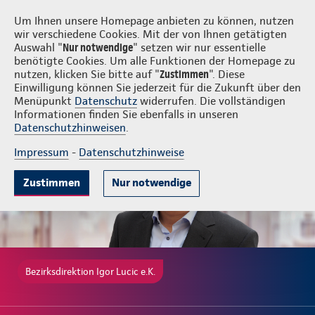
Login
Igor Lucic e.K.
Um Ihnen unsere Homepage anbieten zu können, nutzen
wir verschiedene Cookies. Mit der von Ihnen getätigten
Auswahl "
Nur notwendige
" setzen wir nur essentielle
benötigte Cookies. Um alle Funktionen der Homepage zu
nutzen, klicken Sie bitte auf "
Zustimmen
". Diese
Einwilligung können Sie jederzeit für die Zukunft über den
Beliebte Produkte
Weitere Angebote
Beratung & Angebot
Menüpunkt
Datenschutz
widerrufen. Die vollständigen
Informationen finden Sie ebenfalls in unseren
Datenschutzhinweisen
.
Impressum
-
Datenschutzhinweise
Zustimmen
Nur notwendige
Bezirksdirektion Igor Lucic e.K.