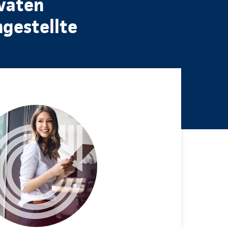
ivaten
ngestellte