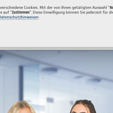
unden
erschiedene Cookies. Mit der von Ihnen getätigten Auswahl "
N
e auf "
Zustimmen
". Diese Einwilligung können Sie jederzeit für
Datenschutzhinweisen
.
- und Unfallversicherung
Ihre Agentur
tes
Beratung & Angebot