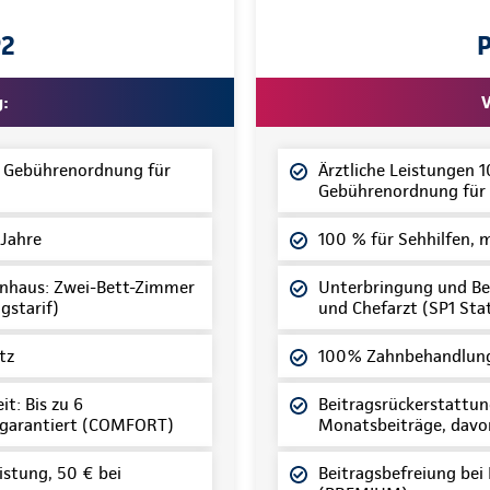
P2
g:
V
z Gebührenordnung für
Ärztliche Leistungen 
Gebührenordnung für 
 Jahre
100 % für Sehhilfen, 
nhaus: Zwei-Bett-Zimmer
Unterbringung und Be
gstarif)
und Chefarzt (SP1 Sta
tz
100% Zahnbehandlung
t: Bis zu 6
Beitragsrückerstattung
 garantiert (COMFORT)
Monatsbeiträge, davo
istung, 50 € bei
Beitragsbefreiung bei