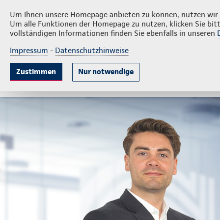
Privatkunden
Firmenk
Dirk Vollmer e.K.
Um Ihnen unsere Homepage anbieten zu können, nutzen wir v
Um alle Funktionen der Homepage zu nutzen, klicken Sie bitt
vollständigen Informationen finden Sie ebenfalls in unseren
Impressum
-
Datenschutzhinweise
Krankenversicherung
Lebensversicherung
Sach
Zustimmen
Nur notwendige
Gute Gründe
Tarife & Leistungen
Wissenswer