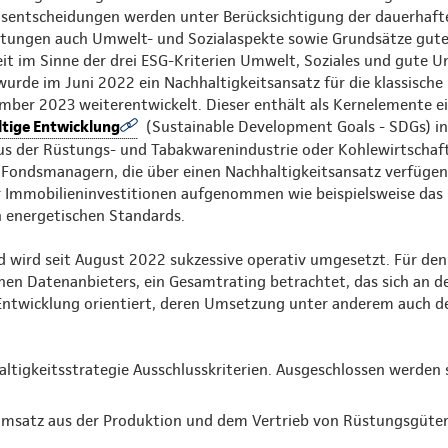
ionsentscheidungen werden unter Berücksichtigung der dauerhafte
artungen auch Umwelt- und Sozialaspekte sowie Grundsätze gut
eit im Sinne der drei ESG-Kriterien Umwelt, Soziales und gute
 wurde im Juni 2022 ein Nachhaltigkeitsansatz für die klassische
er 2023 weiterentwickelt. Dieser enthält als Kernelemente ei
altige Entwicklung
(Sustainable Development Goals - SDGs) in 
s der Rüstungs- und Tabakwarenindustrie oder Kohlewirtschaft
ondsmanagern, die über einen Nachhaltigkeitsansatz verfügen s
 Immobilieninvestitionen aufgenommen wie beispielsweise das 
on energetischen Standards.
d wird seit August 2022 sukzessive operativ umgesetzt. Für de
ernen Datenanbieters, ein Gesamtrating betrachtet, das sich an 
 Entwicklung orientiert, deren Umsetzung unter anderem auch de
altigkeitsstrategie Ausschlusskriterien. Ausgeschlossen werden
Umsatz aus der Produktion und dem Vertrieb von Rüstungsgüter