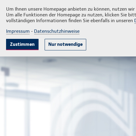
Privatkunden
Firmenkund
Ingo Volkmer
Um Ihnen unsere Homepage anbieten zu können, nutzen wir v
Um alle Funktionen der Homepage zu nutzen, klicken Sie bitt
vollständigen Informationen finden Sie ebenfalls in unseren
Impressum
-
Datenschutzhinweise
Krankenversicherung
Lebensversicherung
Sach
Zustimmen
Nur notwendige
Geschäftsstelle Ingo Volkmer
Rechtliches zur Continent