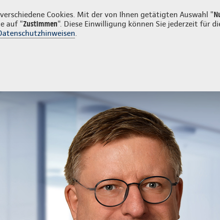
en
erschiedene Cookies. Mit der von Ihnen getätigten Auswahl "
N
e auf "
Zustimmen
". Diese Einwilligung können Sie jederzeit für
Datenschutzhinweisen
.
- und Unfallversicherung
Ihre Agentur
ale Geschäftsstelle Ingo Volkmer