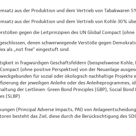
Umsatz aus der Produktion und dem Vertrieb von Tabakwaren 5
msatz aus der Produktion und dem Vertrieb von Kohle 30% übe
stößen gegen die Leitprinzipien des UN Global Compact (ohne p
geschlossen, denen schwerwiegende Verstöße gegen Demokratie
 als „not free“ eingestuft sind.
igkeit in fragwürdigen Geschäftsfeldern (beispielsweise Kohle
l Compact (ohne positive Perspektive) von der Neuanlage ausge
eckgebunden für sozial oder ökologisch nachhaltige Projekte er
ifizierung der jeweiligen Anleihe oder des Anleiheprogrammes, i
nhaltung der Leitlinien: Green Bond Principles (GBP), Social Bond 
es (SLBP).
rkungen (Principal Adverse Impacts, PAI) von Anlageentscheidu
oren besteht das Ziel, diese durch die Berücksichtigung des SDG