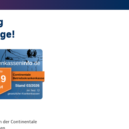
g
ige!
n der Continentale
den