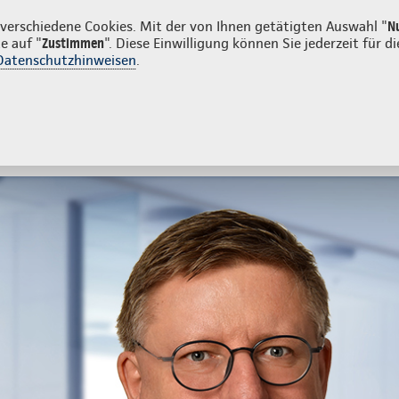
en
erschiedene Cookies. Mit der von Ihnen getätigten Auswahl "
N
e auf "
Zustimmen
". Diese Einwilligung können Sie jederzeit für
Datenschutzhinweisen
.
- und Unfallversicherung
Ihre Agentur
eratung & Angebot