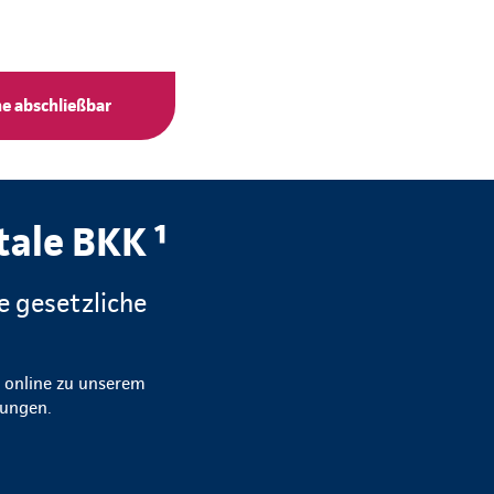
ne abschließbar
tale BKK ¹
e gesetzliche
h online zu unserem
stungen.