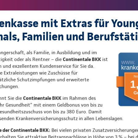
enkasse mit Extras für Youn
nals, Familien und Berufstät
gerschaft, als Familie, in Ausbildung und im
igkeit oder als Rentner – die
Continentale BKK
ist
n und exzellentem Kundenservice für Sie da.
ele Extraleistungen wie Zuschüsse für
ätzliche Schutzimpfungen und erweiterte
chungen.
hnt Sie die
Continentale BKK
im Rahmen des
 Gesundheit“ mit einem Geldbonus von bis zu
esundheitszuschuss von bis zu 380 Euro. Damit
ssenden Krankenversicherungsschutz in allen Lebenslagen.
te der Continentale BKK:
Bei vielen privaten Zusatzversicherunge
halten Sie attraktive Beitragsnachlässe in Höhe von 3 % – bei 