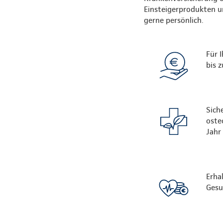
Einsteigerprodukten un
gerne persönlich.
Für 
bis 
Sich
oste
Jahr
Erha
Gesu