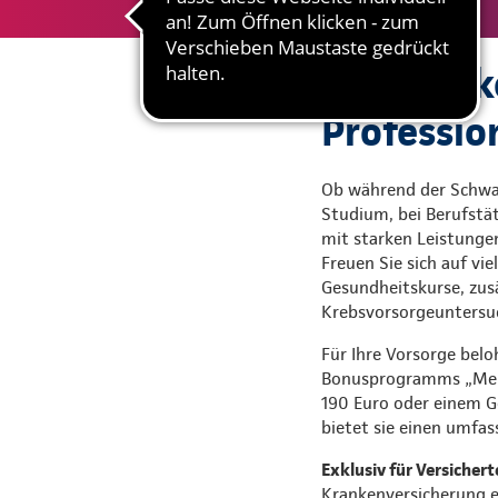
Die Krank
Professio
Ob während der Schwan
Studium, bei Berufstät
mit starken Leistunge
Freuen Sie sich auf vi
Gesundheitskurse, zus
Krebsvorsorgeuntersu
Für Ihre Vorsorge belo
Bonusprogramms „Mehr
190 Euro oder einem G
bietet sie einen umfa
Exklusiv für Versicher
Krankenversicherung er