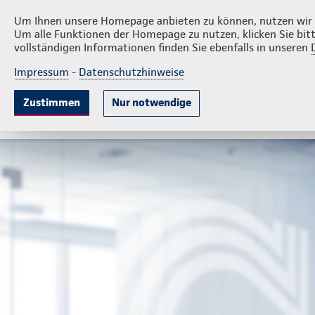
Privatkunden
Firmenkund
Ingo Volkmer
Um Ihnen unsere Homepage anbieten zu können, nutzen wir v
Um alle Funktionen der Homepage zu nutzen, klicken Sie bitt
vollständigen Informationen finden Sie ebenfalls in unseren
Impressum
-
Datenschutzhinweise
Krankenversicherung
Lebensversicherung
Sach
Zustimmen
Nur notwendige
Gute Gründe
Leistungen
Wissenswertes
B