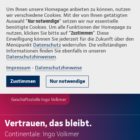
Login
Ingo Volkmer
Um Ihnen unsere Homepage anbieten zu können, nutzen
wir verschiedene Cookies. Mit der von Ihnen getätigten
Auswahl "
Nur notwendige
" setzen wir nur essentielle
benötigte Cookies. Um alle Funktionen der Homepage zu
nutzen, klicken Sie bitte auf "
Zustimmen
". Diese
Einwilligung können Sie jederzeit für die Zukunft über den
Menüpunkt
Datenschutz
widerrufen. Die vollständigen
Informationen finden Sie ebenfalls in unseren
Datenschutzhinweisen
.
Impressum
-
Datenschutzhinweise
Zustimmen
Nur notwendige
Geschäftsstelle Ingo Volkmer
Vertrauen, das bleibt.
Continentale: Ingo Volkmer