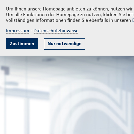
Privatkunden
Firmenkund
Ingo Volkmer
Um Ihnen unsere Homepage anbieten zu können, nutzen wir v
Um alle Funktionen der Homepage zu nutzen, klicken Sie bitt
vollständigen Informationen finden Sie ebenfalls in unseren
Impressum
-
Datenschutzhinweise
Mitarbeitervorsorge
Unternehmensabsicheru
Zustimmen
Nur notwendige
Geschäftsstelle Ingo Volkmer
Firmenkunden