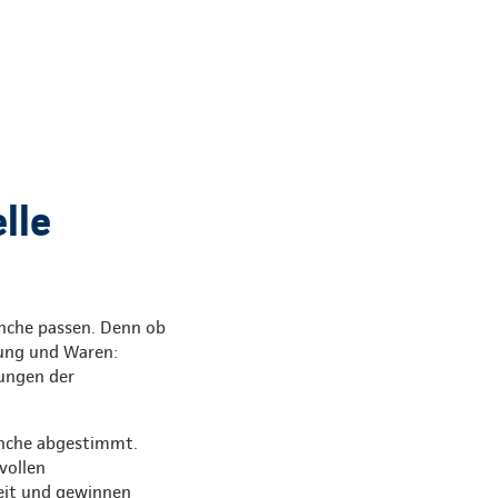
lle
anche passen. Denn ob
tung und Waren:
sungen der
anche abgestimmt.
vollen
keit und gewinnen