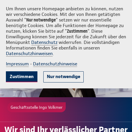
Login
Ingo Volkmer
Um Ihnen unsere Homepage anbieten zu können, nutzen
wir verschiedene Cookies. Mit der von Ihnen getätigten
Auswahl "
Nur notwendige
" setzen wir nur essentielle
benötigte Cookies. Um alle Funktionen der Homepage zu
nutzen, klicken Sie bitte auf "
Zustimmen
". Diese
Einwilligung können Sie jederzeit für die Zukunft über den
Beliebte Produkte
Weitere Angebote
Beratung & Angebot
Menüpunkt
Datenschutz
widerrufen. Die vollständigen
Informationen finden Sie ebenfalls in unseren
Datenschutzhinweisen
.
Impressum
-
Datenschutzhinweise
Zustimmen
Nur notwendige
Geschäftsstelle Ingo Volkmer
Wir sind Ihr verlässlicher Partner