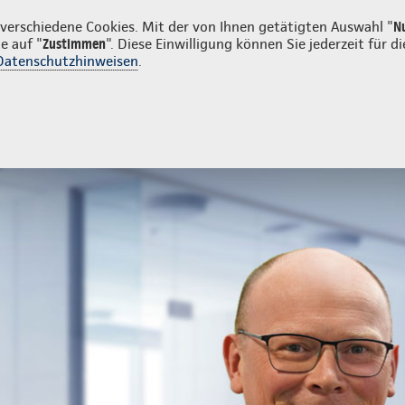
n
erschiedene Cookies. Mit der von Ihnen getätigten Auswahl "
N
e auf "
Zustimmen
". Diese Einwilligung können Sie jederzeit für
Datenschutzhinweisen
.
- und Unfallversicherung
Ihre Agentur
tur
Schadenmeldung