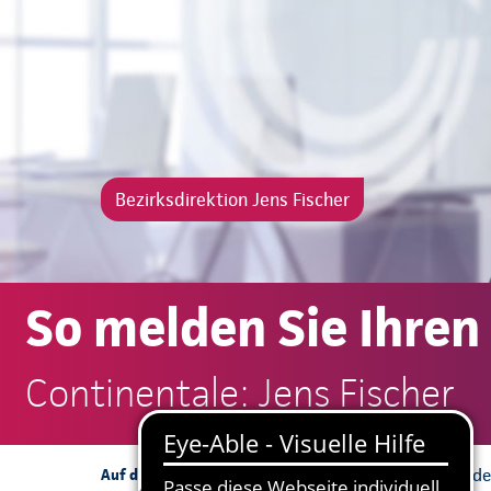
Bezirksdirektion Jens Fischer
So melden Sie Ihren
Continentale: Jens Fischer
Schadenmeldung in de
Auf dieser Seite: