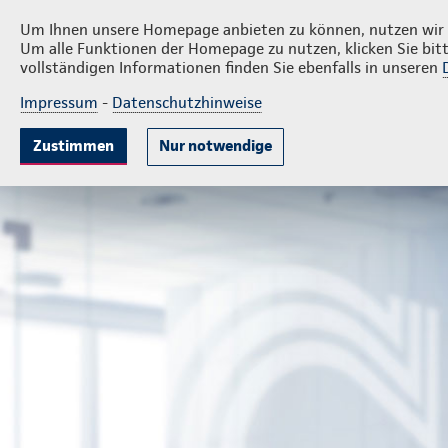
Privatkunden
Firmenkunde
Jens Fischer
Um Ihnen unsere Homepage anbieten zu können, nutzen wir v
Um alle Funktionen der Homepage zu nutzen, klicken Sie bitt
vollständigen Informationen finden Sie ebenfalls in unseren
Impressum
-
Datenschutzhinweise
Krankenversicherung
Lebensversicherung
Sach
Zustimmen
Nur notwendige
Bezirksdirektion Jens Fischer
Privatkunden
Ihre Agen