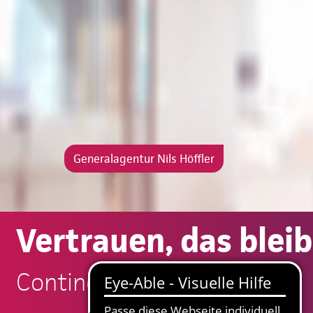
Generalagentur Nils Höffler
Vertrauen, das bleib
Continentale: Nils Höffler