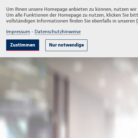
Privatkunden
Firmenkunde
Nils Höffler
Um Ihnen unsere Homepage anbieten zu können, nutzen wir v
Um alle Funktionen der Homepage zu nutzen, klicken Sie bitt
vollständigen Informationen finden Sie ebenfalls in unseren
Impressum
-
Datenschutzhinweise
Krankenversicherung
Lebensversicherung
Sach
Zustimmen
Nur notwendige