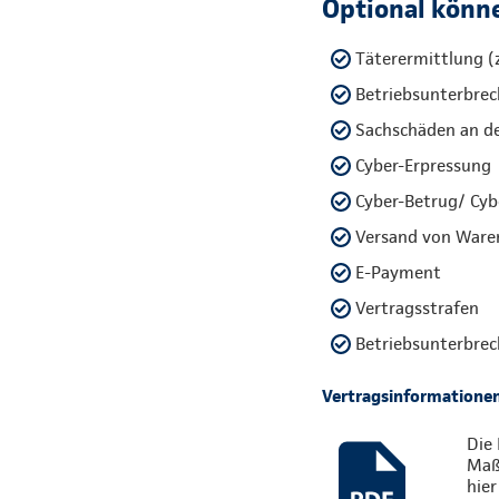
Optional könne
Täterermittlung (z
Betriebsunterbrech
Sachschäden an d
Cyber-Erpressung
Cyber-Betrug/ Cyb
Versand von Ware
E-Payment
Vertragsstrafen
Betriebsunterbrec
Vertragsinformatione
Die 
Maßg
hier