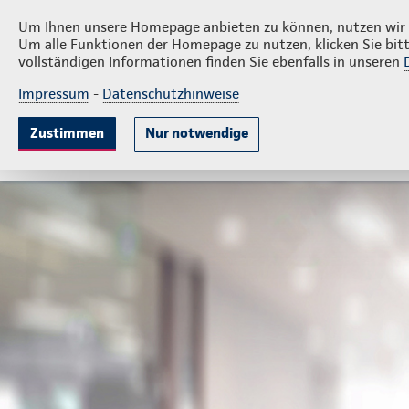
Privatkunden
Firmenkunde
Nils Höffler
Um Ihnen unsere Homepage anbieten zu können, nutzen wir v
Um alle Funktionen der Homepage zu nutzen, klicken Sie bitt
vollständigen Informationen finden Sie ebenfalls in unseren
Impressum
-
Datenschutzhinweise
Krankenversicherung
Lebensversicherung
Sach
Zustimmen
Nur notwendige
Gute Gründe
Tarife & Leistungen
Wissenswer