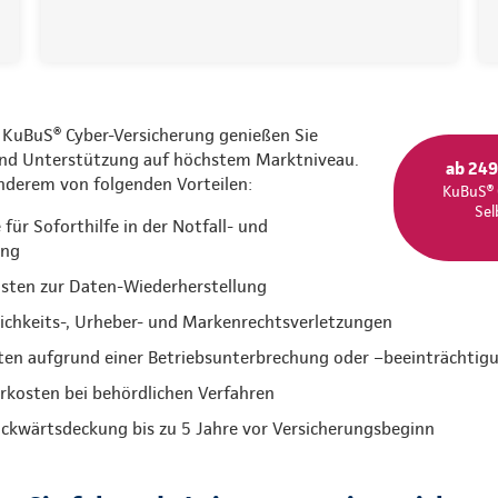
 KuBuS® Cyber-Versicherung genießen Sie
und Unterstützung auf höchstem Marktniveau.
ab 249
anderem von folgenden Vorteilen:
KuBuS® 
Sel
ür Soforthilfe in der Notfall- und
ung
sten zur Daten-Wiederherstellung
lichkeits-, Urheber- und Markenrechtsverletzungen
ten aufgrund einer Betriebsunterbrechung oder –beeinträchtig
kosten bei behördlichen Verfahren
ückwärtsdeckung bis zu 5 Jahre vor Versicherungsbeginn