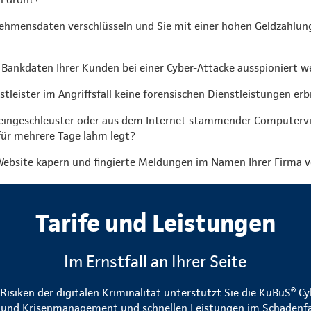
ehmensdaten verschlüsseln und Sie mit einer hohen Geldzahlung
 Bankdaten Ihrer Kunden bei einer Cyber-Attacke ausspioniert w
nstleister im Angriffsfall keine forensischen Dienstleistungen er
 eingeschleuster oder aus dem Internet stammender Computervi
für mehrere Tage lahm legt?
ebsite kapern und fingierte Meldungen im Namen Ihrer Firma v
Tarife und Leistungen
Im Ernstfall an Ihrer Seite
isiken der digitalen Kriminalität unterstützt Sie die KuBuS® C
- und Krisenmanagement und schnellen Leistungen im Schadenfall