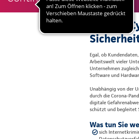
KuBuS® Cy
Sicherhei
Egal, ob Kundendaten,
Arbeitswelt vieler Unte
Unternehmen zugleich a
Software und Hardware
Unabhängig von der Um
durch die Corona-Pande
digitale Gefahrenabweh
schützt und begleitet 
Was tun Sie w
sich Internetkrim
Datenschutzvorfal