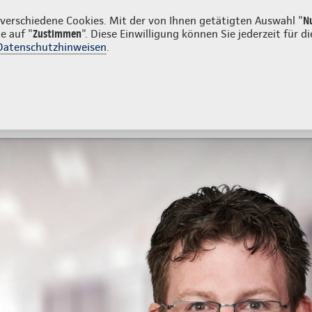
n
erschiedene Cookies. Mit der von Ihnen getätigten Auswahl "
N
e auf "
Zustimmen
". Diese Einwilligung können Sie jederzeit für
Datenschutzhinweisen
.
- und Unfallversicherung
Ihre Agentur
tes
Beratung & Angebot