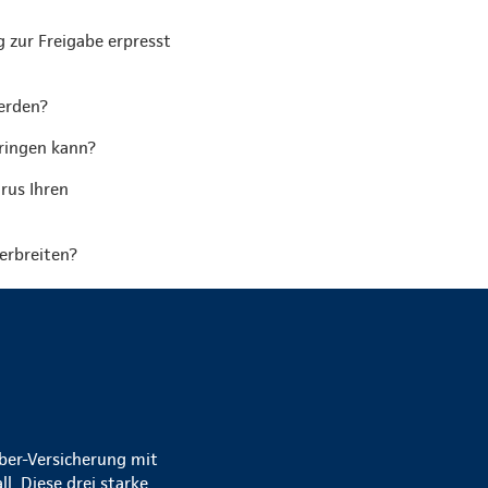
 zur Freigabe erpresst
erden?
bringen kann?
rus Ihren
erbreiten?
yber-Versicherung mit
. Diese drei starke