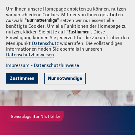
Login
Nils Höffler
Um Ihnen unsere Homepage anbieten zu können, nutzen
wir verschiedene Cookies. Mit der von Ihnen getätigten
Auswahl "
Nur notwendige
" setzen wir nur essentielle
benötigte Cookies. Um alle Funktionen der Homepage zu
nutzen, klicken Sie bitte auf "
Zustimmen
". Diese
Einwilligung können Sie jederzeit für die Zukunft über den
Ambulante Zusatzversicherung
Krankenhauszusatzversicherung
Menüpunkt
Datenschutz
widerrufen. Die vollständigen
Informationen finden Sie ebenfalls in unseren
Datenschutzhinweisen
.
Impressum
-
Datenschutzhinweise
Zustimmen
Nur notwendige
Generalagentur Nils Höffler