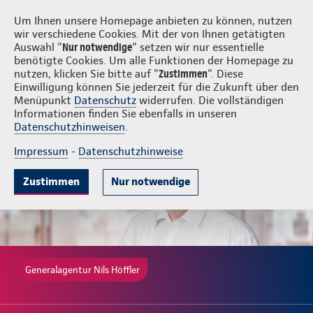
Login
Nils Höffler
Um Ihnen unsere Homepage anbieten zu können, nutzen
wir verschiedene Cookies. Mit der von Ihnen getätigten
Auswahl "
Nur notwendige
" setzen wir nur essentielle
benötigte Cookies. Um alle Funktionen der Homepage zu
nutzen, klicken Sie bitte auf "
Zustimmen
". Diese
Einwilligung können Sie jederzeit für die Zukunft über den
Gute Gründe
Tarife & Leistungen
Wissenwertes
Beratung & A
Menüpunkt
Datenschutz
widerrufen. Die vollständigen
Informationen finden Sie ebenfalls in unseren
Datenschutzhinweisen
.
Impressum
-
Datenschutzhinweise
Zustimmen
Nur notwendige
Generalagentur Nils Höffler