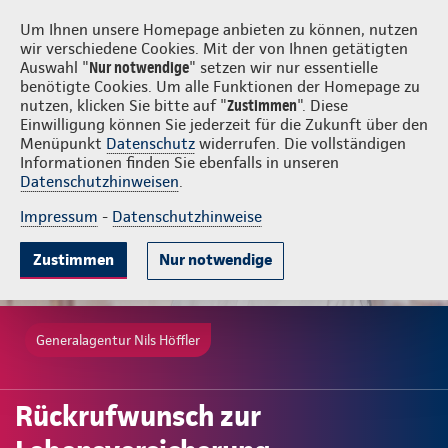
Login
Nils Höffler
Um Ihnen unsere Homepage anbieten zu können, nutzen
wir verschiedene Cookies. Mit der von Ihnen getätigten
Auswahl "
Nur notwendige
" setzen wir nur essentielle
benötigte Cookies. Um alle Funktionen der Homepage zu
nutzen, klicken Sie bitte auf "
Zustimmen
". Diese
Einwilligung können Sie jederzeit für die Zukunft über den
Menüpunkt
Datenschutz
widerrufen. Die vollständigen
Informationen finden Sie ebenfalls in unseren
Datenschutzhinweisen
.
Impressum
-
Datenschutzhinweise
Zustimmen
Nur notwendige
Generalagentur Nils Höffler
Rückrufwunsch zur