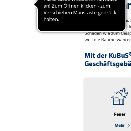
Weil in I
In Ihrem Firmengebäude
Deshalb gilt es, diese
Schäden wie zum Beisp
weil die Räume währen
Mit der KuBuS®
Geschäftsgebä
Feuer
Mehr