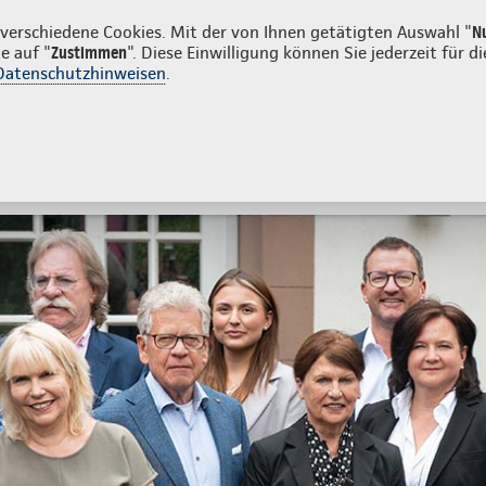
irmenkunden
erschiedene Cookies. Mit der von Ihnen getätigten Auswahl "
N
e auf "
Zustimmen
". Diese Einwilligung können Sie jederzeit für
Datenschutzhinweisen
.
- und Unfallversicherung
Ihre Agentur
tes
Beratung & Angebot