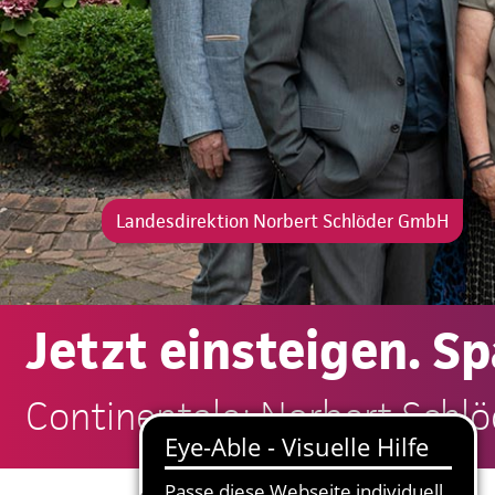
Landesdirektion Norbert Schlöder GmbH
Jetzt einsteigen. S
Continentale: Norbert Sch