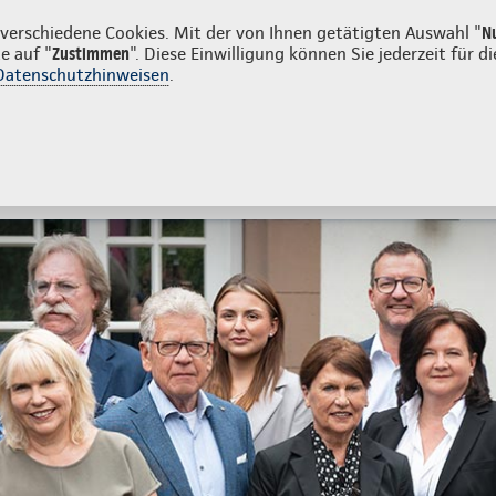
irmenkunden
erschiedene Cookies. Mit der von Ihnen getätigten Auswahl "
N
e auf "
Zustimmen
". Diese Einwilligung können Sie jederzeit für
Datenschutzhinweisen
.
- und Unfallversicherung
Ihre Agentur
tes
Beratung & Angebot