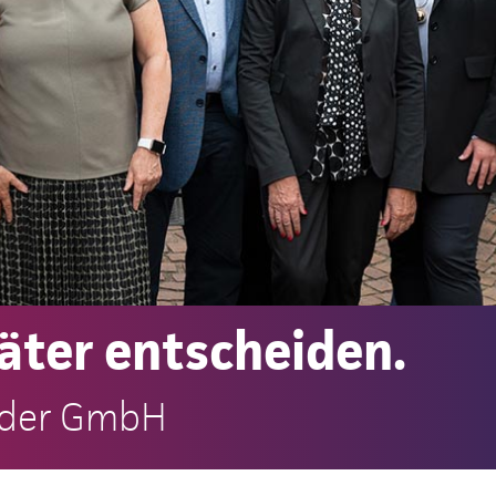
päter entscheiden.
löder GmbH