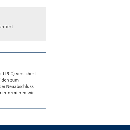
antiert.
nd PCC) versichert
f den zum
 bei Neuabschluss
n informieren wir