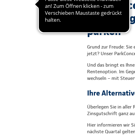
ParkConcep
Geldanlag
parken
Grund zur Freude: Sie 
jetzt? Unser ParkConce
Und das bringt es Ihne
Rentenoption. Im Gege
wechseln – mit Steuer
Ihre Alternati
Überlegen Sie in aller
Zinsgutschrift ganz a
Hier informieren wir S
nächste Quartal gelten