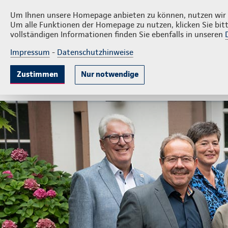
Privatkunden
F
Norbert Schlöder GmbH
Um Ihnen unsere Homepage anbieten zu können, nutzen wir v
Um alle Funktionen der Homepage zu nutzen, klicken Sie bitt
vollständigen Informationen finden Sie ebenfalls in unseren
Impressum
-
Datenschutzhinweise
Krankenversicherung
Lebensversicherung
Sach
Zustimmen
Nur notwendige
Gute Gründe
Tarife & Leistungen
Wissenswer