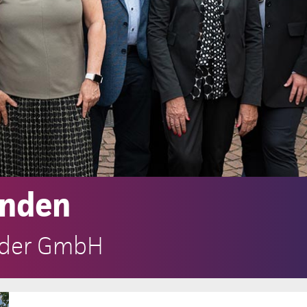
unden
löder GmbH