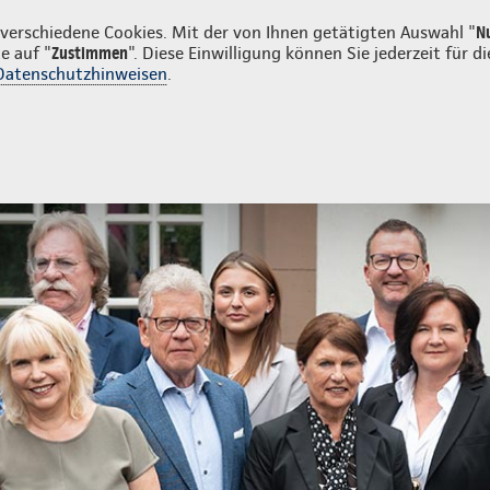
irmenkunden
erschiedene Cookies. Mit der von Ihnen getätigten Auswahl "
N
e auf "
Zustimmen
". Diese Einwilligung können Sie jederzeit für
Datenschutzhinweisen
.
- und Unfallversicherung
Ihre Agentur
Ihre Agentur