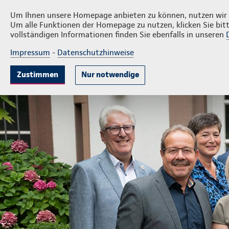
Privatkunden
F
Norbert Schlöder GmbH
Um Ihnen unsere Homepage anbieten zu können, nutzen wir v
Um alle Funktionen der Homepage zu nutzen, klicken Sie bitt
vollständigen Informationen finden Sie ebenfalls in unseren
Impressum
-
Datenschutzhinweise
Krankenversicherung
Lebensversicherung
Sach
Zustimmen
Nur notwendige
Landesdirektion Norbert Schlöder GmbH
Privatkunden