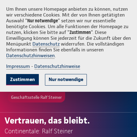
Login
Ralf Steiner
Um Ihnen unsere Homepage anbieten zu können, nutzen
wir verschiedene Cookies. Mit der von Ihnen getätigten
Auswahl "
Nur notwendige
" setzen wir nur essentielle
benötigte Cookies. Um alle Funktionen der Homepage zu
nutzen, klicken Sie bitte auf "
Zustimmen
". Diese
Einwilligung können Sie jederzeit für die Zukunft über den
Menüpunkt
Datenschutz
widerrufen. Die vollständigen
Informationen finden Sie ebenfalls in unseren
Datenschutzhinweisen
.
Impressum
-
Datenschutzhinweise
Zustimmen
Nur notwendige
Geschäftsstelle Ralf Steiner
Vertrauen, das bleibt.
Continentale: Ralf Steiner