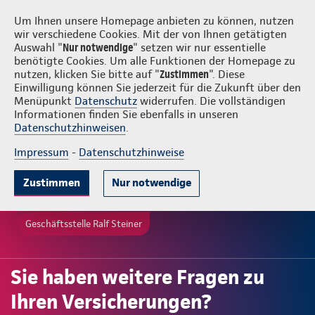
Login
Ralf Steiner
Um Ihnen unsere Homepage anbieten zu können, nutzen
wir verschiedene Cookies. Mit der von Ihnen getätigten
Auswahl "
Nur notwendige
" setzen wir nur essentielle
benötigte Cookies. Um alle Funktionen der Homepage zu
nutzen, klicken Sie bitte auf "
Zustimmen
". Diese
Einwilligung können Sie jederzeit für die Zukunft über den
Menüpunkt
Datenschutz
widerrufen. Die vollständigen
Informationen finden Sie ebenfalls in unseren
Datenschutzhinweisen
.
Impressum
-
Datenschutzhinweise
Zustimmen
Nur notwendige
Geschäftsstelle Ralf Steiner
Sie haben weitere Fragen zu
Ihren Versicherungen?