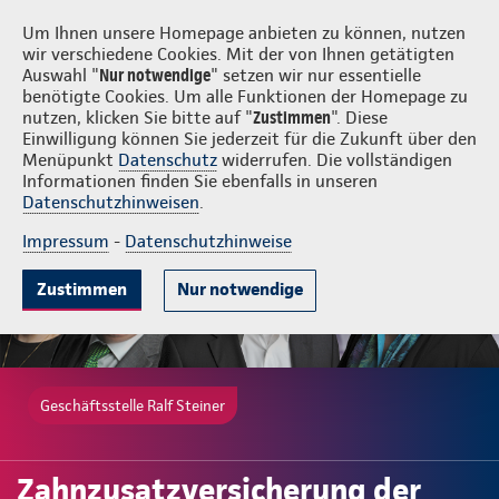
Login
Ralf Steiner
Um Ihnen unsere Homepage anbieten zu können, nutzen
wir verschiedene Cookies. Mit der von Ihnen getätigten
Auswahl "
Nur notwendige
" setzen wir nur essentielle
benötigte Cookies. Um alle Funktionen der Homepage zu
nutzen, klicken Sie bitte auf "
Zustimmen
". Diese
Einwilligung können Sie jederzeit für die Zukunft über den
Gute Gründe
Tarife & Leistungen
Wissenswertes
Beratung & 
Menüpunkt
Datenschutz
widerrufen. Die vollständigen
Informationen finden Sie ebenfalls in unseren
Datenschutzhinweisen
.
Impressum
-
Datenschutzhinweise
Zustimmen
Nur notwendige
Geschäftsstelle Ralf Steiner
Zahnzusatzversicherung der