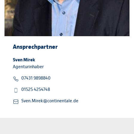
Ansprechpartner
Sven Mirek
Agenturinhaber
07431 9898840
01525 4254748
Sven.Mirek@continentale.de