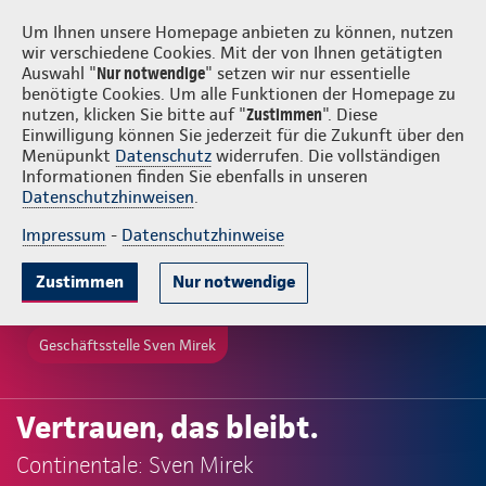
Login
Sven Mirek
Um Ihnen unsere Homepage anbieten zu können, nutzen
wir verschiedene Cookies. Mit der von Ihnen getätigten
Auswahl "
Nur notwendige
" setzen wir nur essentielle
benötigte Cookies. Um alle Funktionen der Homepage zu
nutzen, klicken Sie bitte auf "
Zustimmen
". Diese
Einwilligung können Sie jederzeit für die Zukunft über den
Menüpunkt
Datenschutz
widerrufen. Die vollständigen
Informationen finden Sie ebenfalls in unseren
Datenschutzhinweisen
.
Impressum
-
Datenschutzhinweise
Zustimmen
Nur notwendige
Geschäftsstelle Sven Mirek
Vertrauen, das bleibt.
Continentale: Sven Mirek