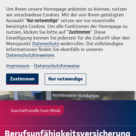
Login
Sven Mirek
Um Ihnen unsere Homepage anbieten zu können, nutzen
wir verschiedene Cookies. Mit der von Ihnen getätigten
Auswahl "
Nur notwendige
" setzen wir nur essentielle
benötigte Cookies. Um alle Funktionen der Homepage zu
nutzen, klicken Sie bitte auf "
Zustimmen
". Diese
Einwilligung können Sie jederzeit für die Zukunft über den
Gute Gründe
Tarife & Leistungen
Wissenswertes
Beratung & 
Menüpunkt
Datenschutz
widerrufen. Die vollständigen
Informationen finden Sie ebenfalls in unseren
Datenschutzhinweisen
.
Impressum
-
Datenschutzhinweise
Zustimmen
Nur notwendige
Geschäftsstelle Sven Mirek
Berufsunfähigkeitsversicherung