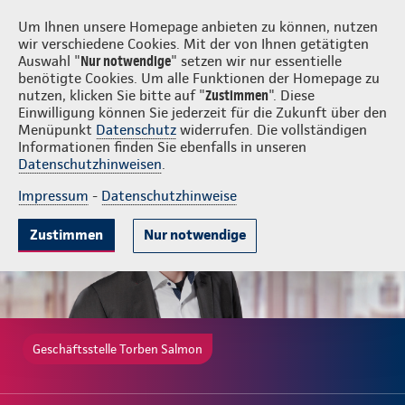
Login
Torben Salmon
Um Ihnen unsere Homepage anbieten zu können, nutzen
wir verschiedene Cookies. Mit der von Ihnen getätigten
Auswahl "
Nur notwendige
" setzen wir nur essentielle
benötigte Cookies. Um alle Funktionen der Homepage zu
nutzen, klicken Sie bitte auf "
Zustimmen
". Diese
Einwilligung können Sie jederzeit für die Zukunft über den
Gute Gründe
Tarife & Leistungen
Wissenswertes
Beratung & 
Menüpunkt
Datenschutz
widerrufen. Die vollständigen
Informationen finden Sie ebenfalls in unseren
Datenschutzhinweisen
.
Impressum
-
Datenschutzhinweise
Zustimmen
Nur notwendige
Geschäftsstelle Torben Salmon