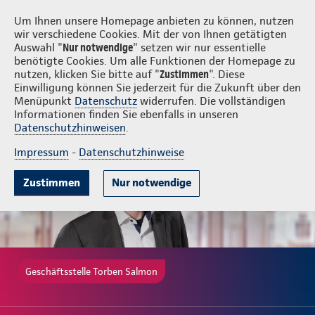
Login
Torben Salmon
Um Ihnen unsere Homepage anbieten zu können, nutzen
wir verschiedene Cookies. Mit der von Ihnen getätigten
Auswahl "
Nur notwendige
" setzen wir nur essentielle
benötigte Cookies. Um alle Funktionen der Homepage zu
nutzen, klicken Sie bitte auf "
Zustimmen
". Diese
Einwilligung können Sie jederzeit für die Zukunft über den
Beliebte Produkte
Weitere Angebote
Beratung & Angebot
Menüpunkt
Datenschutz
widerrufen. Die vollständigen
Informationen finden Sie ebenfalls in unseren
Datenschutzhinweisen
.
Impressum
-
Datenschutzhinweise
Zustimmen
Nur notwendige
Geschäftsstelle Torben Salmon